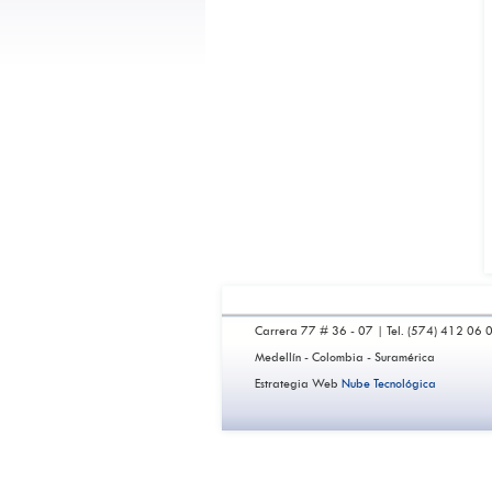
Sistema Planner
Sistema monitor
Carrera 77 # 36 - 07 | Tel. (574) 412 06 
Medellín - Colombia - Suramérica
Estrategia Web
Nube Tecnológica