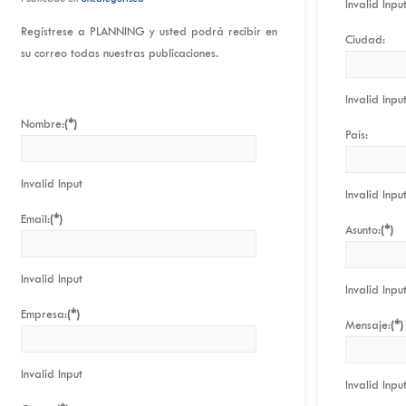
Invalid Inpu
Regístrese a PLANNING y usted podrá recibir en
Ciudad:
su correo todas nuestras publicaciones.
Invalid Inpu
Nombre:
(*)
País:
Invalid Input
Invalid Inpu
Email:
(*)
Asunto:
(*)
Invalid Input
Invalid Inpu
Empresa:
(*)
Mensaje:
(*)
Invalid Input
Invalid Inpu