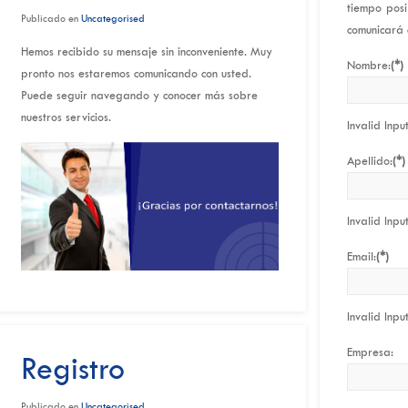
tiempo pos
Publicado en
Uncategorised
comunicará 
Hemos recibido su mensaje sin inconveniente. Muy
Nombre:
(*)
pronto nos estaremos comunicando con usted.
Puede seguir navegando y conocer más sobre
nuestros servicios.
Invalid Inpu
Apellido:
(*)
Invalid Inpu
Email:
(*)
Invalid Inpu
Empresa:
Registro
Publicado en
Uncategorised