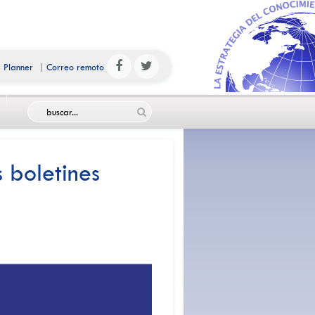
|
Planner
|
Correo remoto
s boletines