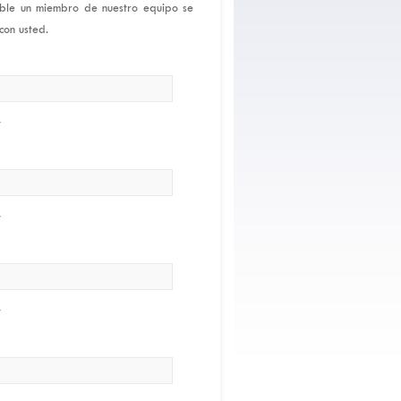
ible un miembro de nuestro equipo se
con usted.
t
t
t