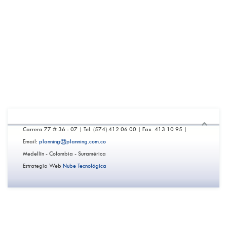
Propuestas de valor
Estrategia y Scorecard
Inteligencia de negocios
Sistema Planner
Sistema monitor
Carrera 77 # 36 - 07 | Tel. (574) 412 06 00 | Fax. 413 10 95 |
Email:
planning@planning.com.co
Medellín - Colombia - Suramérica
Estrategia Web
Nube Tecnológica