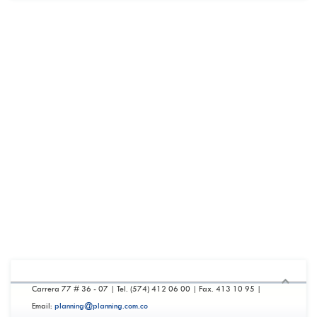
Competitividad y estrategia
Mercadeo eficaz
Valor agregado y eficiencia
Propuestas de valor
Estrategia y Scorecard
Inteligencia de negocios
Sistema Planner
Sistema monitor
Carrera 77 # 36 - 07 | Tel. (574) 412 06 00 | Fax. 413 10 95 |
Email:
planning@planning.com.co